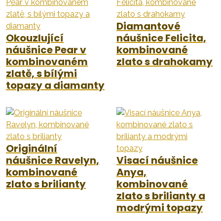
Diamantové
Okouzlující
náušnice Felicita,
náušnice Pear v
kombinované
kombinovaném
zlato s drahokamy
zlatě, s bílými
topazy a diamanty
Originální
náušnice Ravelyn,
Visací náušnice
kombinované
Anya,
zlato s brilianty
kombinované
zlato s brilianty a
modrými topazy