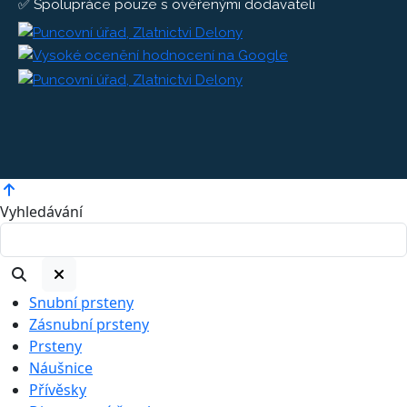
✅ Spolupráce pouze s ověřenými dodavateli
Vyhledávání
Snubní prsteny
Zásnubní prsteny
Prsteny
Náušnice
Přívěsky