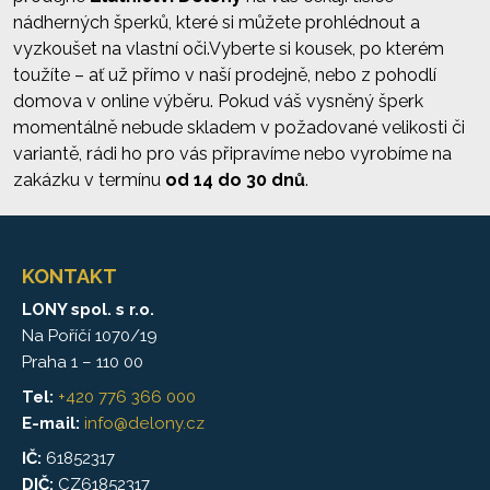
nádherných šperků, které si můžete prohlédnout a
vyzkoušet na vlastní oči.Vyberte si kousek, po kterém
toužíte – ať už přímo v naší prodejně, nebo z pohodlí
domova v online výběru. Pokud váš vysněný šperk
momentálně nebude skladem v požadované velikosti či
variantě, rádi ho pro vás připravíme nebo vyrobíme na
zakázku v termínu
od 14 do 30 dnů
.
KONTAKT
LONY spol. s r.o.
Na Poříčí 1070/19
Praha 1 – 110 00
Tel:
+420 776 366 000
E-mail:
info@delony.cz
IČ:
61852317
DIČ:
CZ61852317