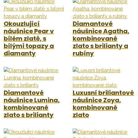
Okouzlující
Diamantové
náušnice Pear v
náušnice Agatha,
bílém zlatě, s
kombinované
bílými topazy a
zlato s brilianty a
diamanty
rubíny
Diamantové
Luxusní briliantové
náušnice Lumina,
náušnice Zoya,
kombinované
kombinované
zlato s brilianty
zlato