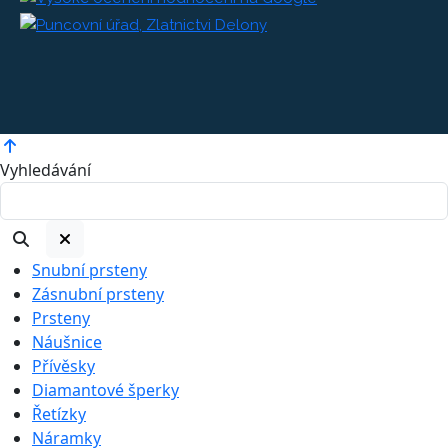
Vyhledávání
Snubní prsteny
Zásnubní prsteny
Prsteny
Náušnice
Přívěsky
Diamantové šperky
Řetízky
Náramky