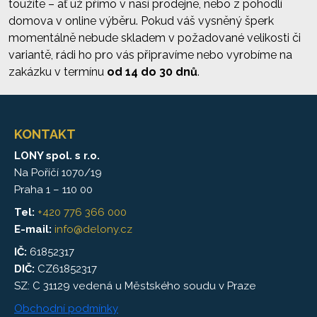
toužíte – ať už přímo v naší prodejně, nebo z pohodlí
domova v online výběru. Pokud váš vysněný šperk
momentálně nebude skladem v požadované velikosti či
variantě, rádi ho pro vás připravíme nebo vyrobíme na
zakázku v termínu
od 14 do 30 dnů
.
KONTAKT
LONY spol. s r.o.
Na Poříčí 1070/19
Praha 1 – 110 00
Tel:
+420 776 366 000
E-mail:
info@delony.cz
IČ:
61852317
DIČ:
CZ61852317
SZ: C 31129 vedená u Městského soudu v Praze
Obchodní podmínky