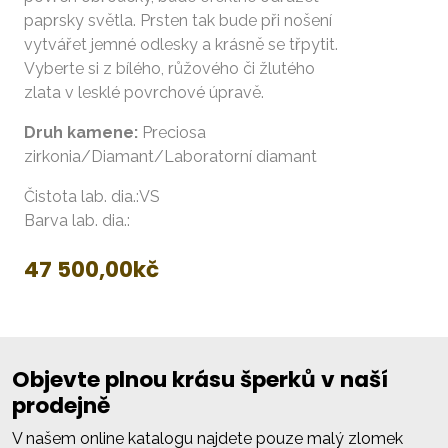
paprsky světla. Prsten tak bude při nošení
vytvářet jemné odlesky a krásně se třpytit.
Vyberte si z bílého, růžového či žlutého
zlata v lesklé povrchové úpravě.
Druh kamene:
Preciosa
zirkonia/Diamant/Laboratorní diamant
Čistota lab. dia.:VS
Barva lab. dia.:
47 500,00
kč
Objevte plnou krásu šperků v naší
prodejně
V našem online katalogu najdete pouze malý zlomek