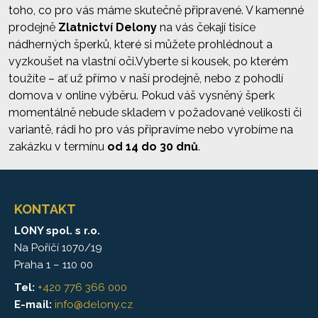
toho, co pro vás máme skutečně připravené. V kamenné
prodejně
Zlatnictví Delony
na vás čekají tisíce
nádherných šperků, které si můžete prohlédnout a
vyzkoušet na vlastní oči.Vyberte si kousek, po kterém
toužíte – ať už přímo v naší prodejně, nebo z pohodlí
domova v online výběru. Pokud váš vysněný šperk
momentálně nebude skladem v požadované velikosti či
variantě, rádi ho pro vás připravíme nebo vyrobíme na
zakázku v termínu
od 14 do 30 dnů
.
KONTAKT
LONY spol. s r.o.
Na Poříčí 1070/19
Praha 1 – 110 00
Tel:
+420 776 366 000
E-mail:
info@delony.cz