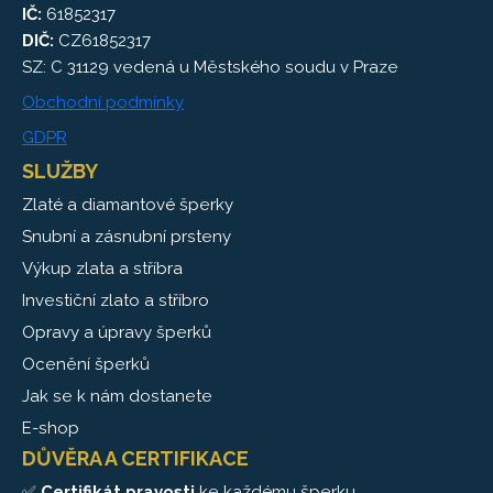
IČ:
61852317
DIČ:
CZ61852317
SZ: C 31129 vedená u Městského soudu v Praze
Obchodní podmínky
GDPR
SLUŽBY
Zlaté a diamantové šperky
Snubní a zásnubní prsteny
Výkup zlata a stříbra
Investiční zlato a stříbro
Opravy a úpravy šperků
Ocenění šperků
Jak se k nám dostanete
E-shop
DŮVĚRA A CERTIFIKACE
✅
Certifikát pravosti
ke každému šperku