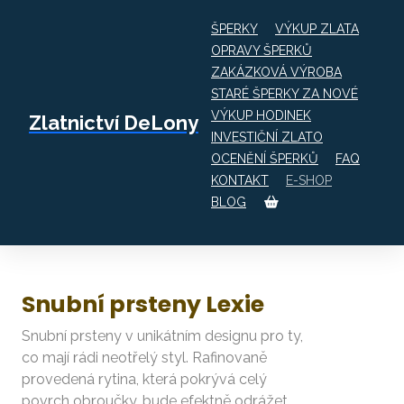
ŠPERKY
VÝKUP ZLATA
OPRAVY ŠPERKŮ
ZAKÁZKOVÁ VÝROBA
STARÉ ŠPERKY ZA NOVÉ
VÝKUP HODINEK
Zlatnictví DeLony
E-SHOP
Snubní prsteny Lexie
INVESTIČNÍ ZLATO
OCENĚNÍ ŠPERKŮ
FAQ
KONTAKT
E-SHOP
BLOG
Snubní prsteny Lexie
Snubní prsteny v unikátním designu pro ty,
co mají rádi neotřelý styl. Rafinovaně
provedená rytina, která pokrývá celý
povrch obroučky, bude efektně odrážet