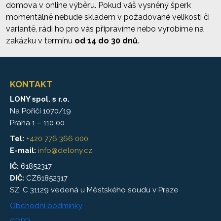
domova v online výběru. Pokud váš vysněný šperk
momentálně nebude skladem v požadované velikosti či
variantě, rádi ho pro vás připravíme nebo vyrobíme na
zakázku v termínu
od 14 do 30 dnů
.
KONTAKT
LONY spol. s r.o.
Na Poříčí 1070/19
Praha 1 – 110 00
Tel:
+420 776 366 000
E-mail:
info@delony.cz
IČ:
61852317
DIČ:
CZ61852317
SZ: C 31129 vedená u Městského soudu v Praze
Obchodní podmínky