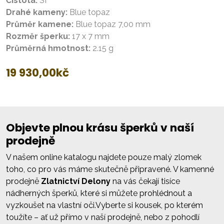
Čistota:
SI
Drahé kameny:
Blue topaz
Průměr kamene:
Blue topaz 7,00 mm
Rozměr šperku:
17 x 7 mm
Průměrná hmotnost:
2.15 g
19 930,00
kč
Objevte plnou krásu šperků v naší
prodejně
V našem online katalogu najdete pouze malý zlomek
toho, co pro vás máme skutečně připravené. V kamenné
prodejně
Zlatnictví Delony
na vás čekají tisíce
nádherných šperků, které si můžete prohlédnout a
vyzkoušet na vlastní oči.Vyberte si kousek, po kterém
toužíte – ať už přímo v naší prodejně, nebo z pohodlí