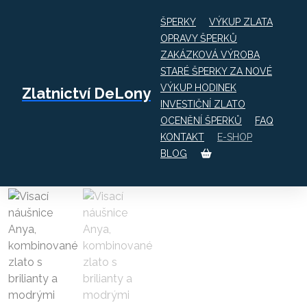
ŠPERKY
VÝKUP ZLATA
OPRAVY ŠPERKŮ
ZAKÁZKOVÁ VÝROBA
STARÉ ŠPERKY ZA NOVÉ
VÝKUP HODINEK
Zlatnictví DeLony
E-SHOP
INVESTIČNÍ ZLATO
Visací náušnice Anya, kombinované zlato s
OCENĚNÍ ŠPERKŮ
FAQ
brilianty a modrými topazy
KONTAKT
E-SHOP
BLOG