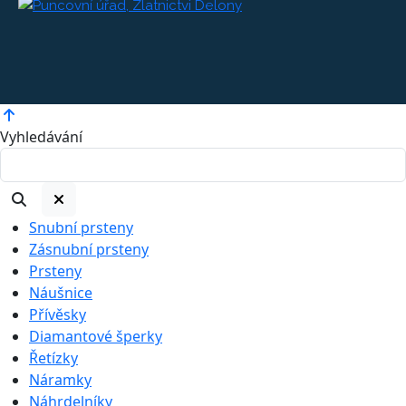
Vyhledávání
Snubní prsteny
Zásnubní prsteny
Prsteny
Náušnice
Přívěsky
Diamantové šperky
Řetízky
Náramky
Náhrdelníky