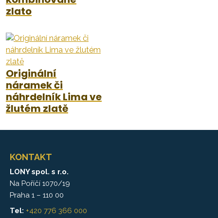
zlato
Originální
náramek či
náhrdelník Lima ve
žlutém zlatě
KONTAKT
LONY spol. s r.o.
Na Poříčí 1070/19
Praha 1 – 110 00
Tel:
+420 776 366 000