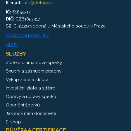
E-mail:
info@delony.cz
IČ:
61852317
DIČ:
CZ61852317
SZ: C 31129 vedená u Městského soudu v Praze
Obchodní podmínky
GDPR
SLUŽBY
Zlaté a diamantové šperky
Snubní a zásnubní prsteny
Výkup zlata a stříbra
Investiční zlato a stříbro
Opravy a úpravy šperků
Ocenění šperků
Jak se k nám dostanete
E-shop
DŮVĚRA A CERTIFIKACE