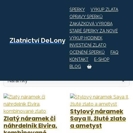
ŠPERKY
VÝKUP ZLATA
OPRAVY ŠPERKŮ
ZAKÁZKOVÁ VÝROBA
Obchod
Náramky
STARÉ ŠPERKY ZA NOVÉ
VÝKUP HODINEK
Zlatnictví DeLony
Kromě prstenů na ruku neodmyslitelně patří také
INVESTIČNÍ ZLATO
dámský náramek. Náramky na ruku jsou ze žlutého,
OCENĚNÍ ŠPERKŮ
FAQ
růžového i bílého zlata, jemné i výrazné. Exkluzivitu Vám
KONTAKT
E-SHOP
pak dodají náramky z kombinovaného zlata. A mají tu
BLOG
výhodu, že se dají libovolně kombinovat.
Stylový náramek
Zlatý náramek či
Saya II, žluté zlato
náhrdelník Elvira,
a ametyst
kombinované