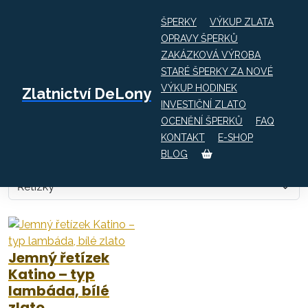
ŠPERKY
VÝKUP ZLATA
OPRAVY ŠPERKŮ
ZAKÁZKOVÁ VÝROBA
Obchod
Řetízky
STARÉ ŠPERKY ZA NOVÉ
VÝKUP HODINEK
Zlatnictví DeLony
Inspirujte se řetízky, náhrdelníky, náramky či přívěsky z
INVESTIČNÍ ZLATO
naší široké nabídky – máme klasické i originální. Jsou
OCENĚNÍ ŠPERKŮ
FAQ
ideálním dárkem a na rozdíl od prstenů či náušnic snáze
KONTAKT
E-SHOP
trefíte velikost. Ke šperkům s diamanty, drahými kameny
BLOG
a perlami obdržíte certifikát pravosti.
Jemný řetízek
Katino – typ
lambáda, bílé
zlato