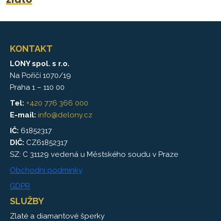
KONTAKT
LONY spol. s r.o.
Na Poříčí 1070/19
Praha 1 – 110 00
Tel:
+420 776 366 000
E-mail:
info@delony.cz
IČ:
61852317
DIČ:
CZ61852317
SZ: C 31129 vedená u Městského soudu v Praze
Obchodní podmínky
GDPR
SLUŽBY
Zlaté a diamantové šperky