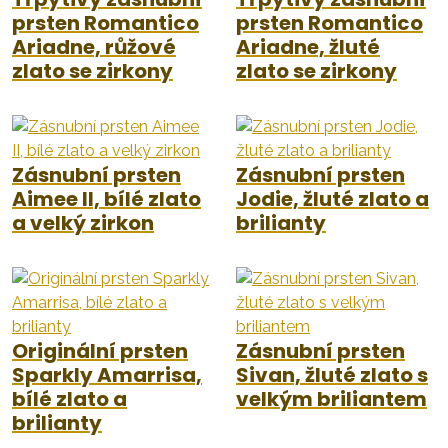
prsten Romantico
prsten Romantico
Ariadne, růžové
Ariadne, žluté
zlato se zirkony
zlato se zirkony
Zásnubní prsten
Zásnubní prsten
Aimee II, bílé zlato
Jodie, žluté zlato a
a velký zirkon
brilianty
Originální prsten
Zásnubní prsten
Sparkly Amarrisa,
Sivan, žluté zlato s
bílé zlato a
velkým briliantem
brilianty