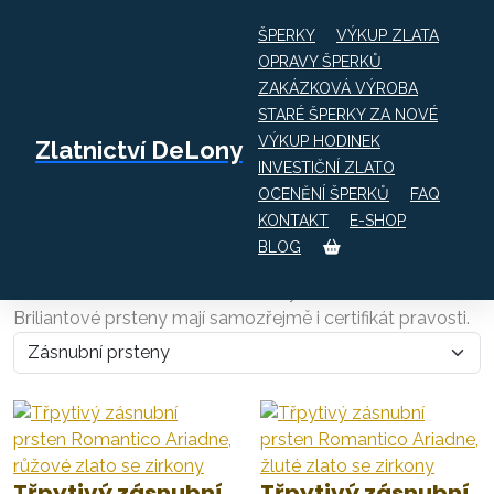
ŠPERKY
VÝKUP ZLATA
OPRAVY ŠPERKŮ
ZAKÁZKOVÁ VÝROBA
Obchod
Zásnubní prsteny
STARÉ ŠPERKY ZA NOVÉ
VÝKUP HODINEK
Zlatnictví DeLony
Našel jste tu pravou? Pak zbývá jediné – vybrat ten
INVESTIČNÍ ZLATO
správný zásnubní prstýnek. Překvapte ji originálním
OCENĚNÍ ŠPERKŮ
FAQ
zásnubním prstenem v klasickém nebo netradičním
KONTAKT
E-SHOP
designu. Vybírat můžete mezi prsteny s jedním i více
BLOG
kameny. Ať už zvolíte tradiční žluté zlato, elegantní bílé
nebo romantické růžové zlato, chybu určitě neuděláte.
Briliantové prsteny mají samozřejmě i certifikát pravosti.
Třpytivý zásnubní
Třpytivý zásnubní