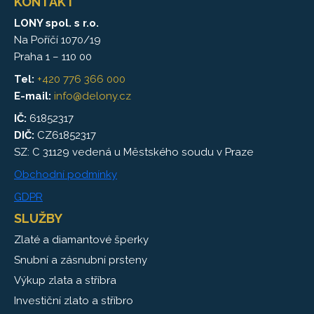
KONTAKT
LONY spol. s r.o.
Na Poříčí 1070/19
Praha 1 – 110 00
Tel:
+420 776 366 000
E-mail:
info@delony.cz
IČ:
61852317
DIČ:
CZ61852317
SZ: C 31129 vedená u Městského soudu v Praze
Obchodní podmínky
GDPR
SLUŽBY
Zlaté a diamantové šperky
Snubní a zásnubní prsteny
Výkup zlata a stříbra
Investiční zlato a stříbro