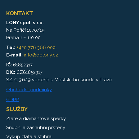
KONTAKT
LONY spol. s r.o.
Na Poříčí 1070/19
Praha 1 – 110 00
Tel:
+420 776 366 000
E-mail:
info@delony.cz
IČ:
61852317
DIČ:
CZ61852317
SZ: C 31129 vedená u Městského soudu v Praze
Obchodní podmínky
GDPR
SLUŽBY
Zlaté a diamantové šperky
Snubní a zásnubní prsteny
Výkup zlata a stříbra