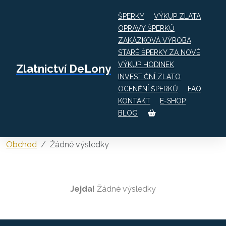
ŠPERKY
VÝKUP ZLATA
OPRAVY ŠPERKŮ
ZAKÁZKOVÁ VÝROBA
STARÉ ŠPERKY ZA NOVÉ
VÝKUP HODINEK
Zlatnictví DeLony
INVESTIČNÍ ZLATO
Úvod
Obchod
OCENĚNÍ ŠPERKŮ
FAQ
Obchod
KONTAKT
E-SHOP
BLOG
Obchod
Žádné výsledky
Jejda!
Žádné výsledky