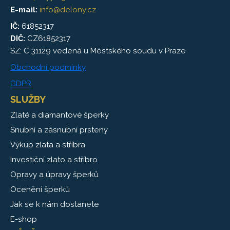
E-mail:
info@delony.cz
IČ:
61852317
DIČ:
CZ61852317
SZ: C 31129 vedená u Městského soudu v Praze
Obchodní podmínky
GDPR
SLUŽBY
Zlaté a diamantové šperky
Snubní a zásnubní prsteny
Výkup zlata a stříbra
Investiční zlato a stříbro
Opravy a úpravy šperků
Ocenění šperků
Jak se k nám dostanete
E-shop