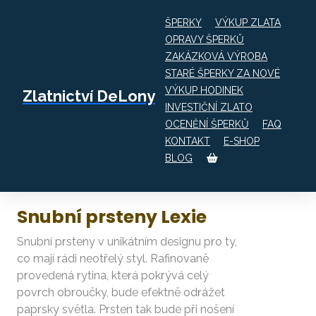
ŠPERKY
VÝKUP ZLATA
OPRAVY ŠPERKŮ
ZAKÁZKOVÁ VÝROBA
Obchod
Snubní prsteny Lexie
STARÉ ŠPERKY ZA NOVÉ
VÝKUP HODINEK
Zlatnictví DeLony
INVESTIČNÍ ZLATO
OCENĚNÍ ŠPERKŮ
FAQ
KONTAKT
E-SHOP
BLOG
Snubní prsteny Lexie
Snubní prsteny v unikátním designu pro ty,
co mají rádi neotřelý styl. Rafinovaně
provedená rytina, která pokrývá celý
povrch obroučky, bude efektně odrážet
paprsky světla. Prsten tak bude při nošení