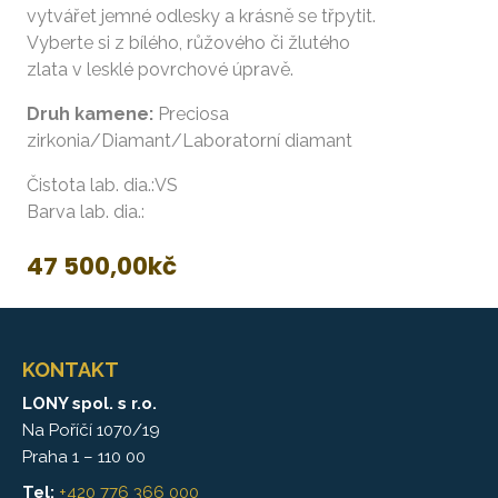
vytvářet jemné odlesky a krásně se třpytit.
Vyberte si z bílého, růžového či žlutého
zlata v lesklé povrchové úpravě.
Druh kamene:
Preciosa
zirkonia/Diamant/Laboratorní diamant
Čistota lab. dia.:VS
Barva lab. dia.:
47 500,00
kč
KONTAKT
LONY spol. s r.o.
Na Poříčí 1070/19
Praha 1 – 110 00
Tel:
+420 776 366 000