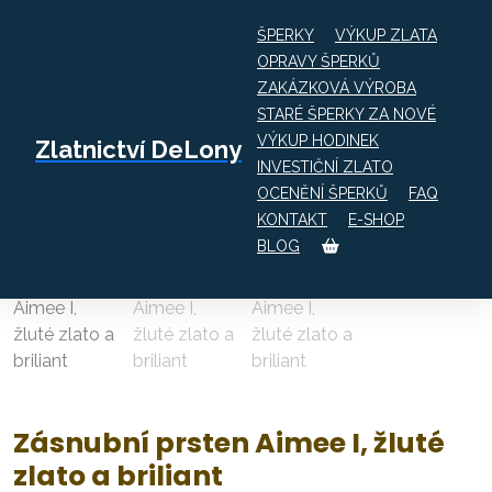
ŠPERKY
VÝKUP ZLATA
OPRAVY ŠPERKŮ
ZAKÁZKOVÁ VÝROBA
Obchod
STARÉ ŠPERKY ZA NOVÉ
Zásnubní prsten Aimee I, žluté zlato a
VÝKUP HODINEK
Zlatnictví DeLony
briliant
INVESTIČNÍ ZLATO
OCENĚNÍ ŠPERKŮ
FAQ
KONTAKT
E-SHOP
BLOG
Zásnubní prsten Aimee I, žluté
zlato a briliant