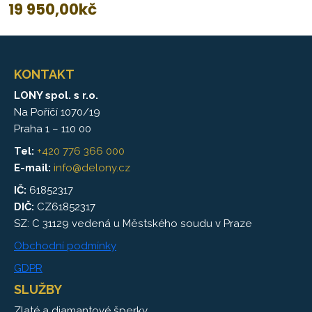
19 950,00
kč
KONTAKT
LONY spol. s r.o.
Na Poříčí 1070/19
Praha 1 – 110 00
Tel:
+420 776 366 000
E-mail:
info@delony.cz
IČ:
61852317
DIČ:
CZ61852317
SZ: C 31129 vedená u Městského soudu v Praze
Obchodní podmínky
GDPR
SLUŽBY
Zlaté a diamantové šperky