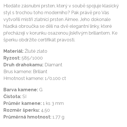
Hledáte zásnubní prsten, který v soubě spojuje klasický
styl s trochou toho moderního? Pak právě pro Vás
vytvořili mistři zlatníci prsten Aimee. Jeho dokonale
hladká obroučka se dělí na dvě elegantní linky, které
přecházejí v korunku osazenou jiskřivým briliantem. Ke
šperku obdržíte certifikát pravosti.
Materiál:
Žluté zlato
Ryzost:
585/1000
Druh drahokamu:
Diamant
Brus kamene: Briliant
Hmotnost kamene: 1/0.100 ct
Barva kamene:
G
Čistota:
SI
Průměr kamene:
1 ks 3 mm
Rozměr šperku:
4,50
Průměrná hmotnost:
1.77 g