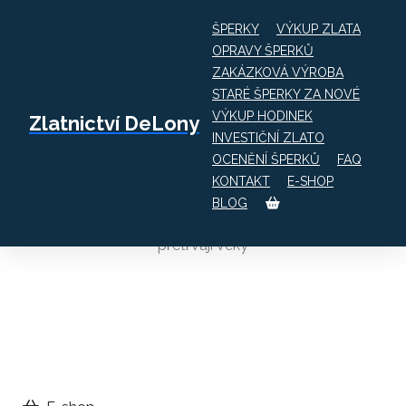
ŠPERKY
VÝKUP ZLATA
OPRAVY ŠPERKŮ
ZAKÁZKOVÁ VÝROBA
STARÉ ŠPERKY ZA NOVÉ
VÝKUP HODINEK
Zlatnictví DeLony
INVESTIČNÍ ZLATO
OCENĚNÍ ŠPERKŮ
FAQ
Diamantové šperky
KONTAKT
E-SHOP
BLOG
Jsou dary, na které se zapomíná, a jsou dary, které
přetrvají věky