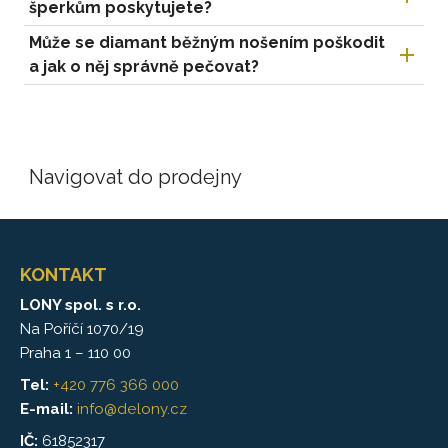
šperkům poskytujete?
Může se diamant běžným nošením poškodit
a jak o něj správně pečovat?
Navigovat do prodejny
KONTAKT
LONY spol. s r.o.
Na Poříčí 1070/19
Praha 1 – 110 00
Tel:
+420 776 366 000
E-mail:
info@delony.cz
IČ:
61852317