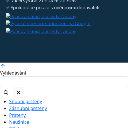
✅ Ruční výroba v českém zlatnictví
✅ Spolupráce pouze s ověřenými dodavateli
Vyhledávání
Snubní prsteny
Zásnubní prsteny
Prsteny
Náušnice