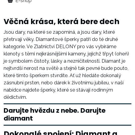
E-shop
Věčná krása, která bere dech
Jsou dary, na které se zapomíná, a jsou dary, které
přetrvají věky. Diamantové šperky patří do té druhé
kategorie. Ve Zlatnictví DELONY pro vás vybíráme
klenoty s těmi nejkrásnějšími kameny, jejichž třpyt (oheň)
je symbolem čistoty, lásky a nezničitelnosti. Diamant je
nejtvrdší nerost na světě a stejně tak pevné bude pouto,
které tímto šperkem stvrdíte. Ať už hledáte dokonalý
zásnubní prsten, nebo dárek k životnímu jubileu, v naší
nabídce najdete šperky, které se stávají rodinným
dědictvím.
Darujte hvězdu z nebe. Darujte
diamant
Dokonalé spojení: Diamant a