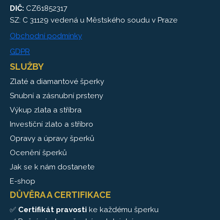
DIČ:
CZ61852317
SZ: C 31129 vedená u Městského soudu v Praze
Obchodní podmínky
GDPR
SLUŽBY
Zlaté a diamantové šperky
Snubní a zásnubní prsteny
Výkup zlata a stříbra
Investiční zlato a stříbro
Opravy a úpravy šperků
Ocenění šperků
Jak se k nám dostanete
E-shop
DŮVĚRA A CERTIFIKACE
✅
Certifikát pravosti
ke každému šperku