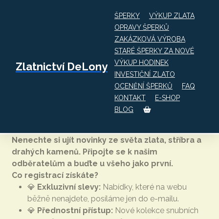
ŠPERKY
VÝKUP ZLATA
OPRAVY ŠPERKŮ
ZAKÁZKOVÁ VÝROBA
STARÉ ŠPERKY ZA NOVÉ
VÝKUP HODINEK
Zlatnictví DeLony
INVESTIČNÍ ZLATO
Úvod
Novinky na váš e-mail
OCENĚNÍ ŠPERKŮ
FAQ
Novinky na váš e-mail
KONTAKT
E-SHOP
BLOG
Nenechte si ujít novinky ze světa zlata, stříbra a
drahých kamenů. Připojte se k našim
odběratelům a buďte u všeho jako první.
Co registrací získáte?
💎
Exkluzivní slevy:
Nabídky, které na webu
běžně nenajdete, posíláme jen do e-mailu.
💎
Přednostní přístup:
Nové kolekce snubních