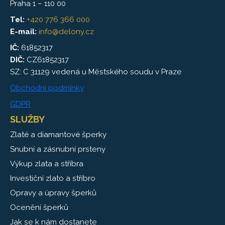
Praha 1 – 110 00
Tel:
+420 776 366 000
E-mail:
info@delony.cz
IČ:
61852317
DIČ:
CZ61852317
SZ: C 31129 vedená u Městského soudu v Praze
Obchodní podmínky
GDPR
SLUŽBY
Zlaté a diamantové šperky
Snubní a zásnubní prsteny
Výkup zlata a stříbra
Investiční zlato a stříbro
Opravy a úpravy šperků
Ocenění šperků
Jak se k nám dostanete