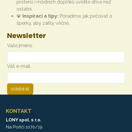
prstenů i módních doplňků uvidíte dříve než
ostatní.
💎
Inspiraci a tipy:
Poradíme, jak pečovat o
šperky, aby zářily věčně.
Newsletter
Vaše jméno
Váš e-mail
KONTAKT
LONY spol. s r.o.
Na Poříčí 1070/19