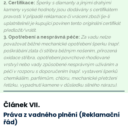
2. Certifikace:
Šperky s diamanty a jinými drahými
kameny vysoké hodnoty jsou dodávány s certifikátem
pravosti. V případě reklamace či vrácení zboží (je-li
uplatnitelné) je kupující povinen tento originální certifikát
předložit/vrátit.
3. Opotřebení a nesprávná péče:
Za vadu nelze
považovat běžné mechanické opotřebení šperku (např.
poškrábání zlata či stříbra běžným nošením, přirozená
oxidace stříbra, opotřebení povrchové rhodiované
vrstvy) nebo vady způsobené nesprávným užíváním a
péčí v rozporu s doporučením (např. vystavení šperků
chemikáliím, parfémům, chlóru, mechanické přetržení
řetízku, vypadnutí kamene v důsledku silného nárazu).
Článek VII.
Práva z vadného plnění (Reklamační
řád)