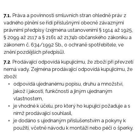
7.1.
Práva a povinnosti smluvních stran ohledně práv z
vadného plnění se řídí příslušnými obecně závaznými
právními předpisy (zejména ustanoveními § 1914 až 1925,
§ 2099 až 2117 a § 2161 až 2174b občanského zákoníku a
zákonem č. 634/1992 Sb., o ochraně spotřebitele, ve
znění pozdějších předpisů).
7.2
. Prodávající odpovídá kupujícímu, že zboží při převzetí
nemá vady. Zejména prodávající odpovídá kupujícímu, že
zboží:
odpovídá ujednanému popisu, druhu a množství,
jakož i jakosti, funkčnosti a jiným ujednaným
vlastnostem,
je vhodné k účelu, pro který ho kupující požaduje a s
nímž prodávající souhlasil,
je dodáno s ujednaným příslušenstvím a pokyny k
použití, včetně návodu k montáži nebo péči o šperky.