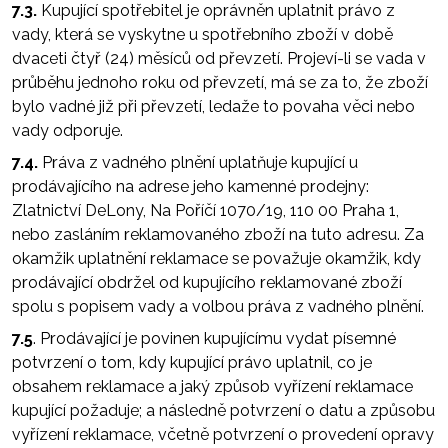
7.3.
Kupující spotřebitel je oprávněn uplatnit právo z
vady, která se vyskytne u spotřebního zboží v době
dvaceti čtyř (24) měsíců od převzetí. Projeví-li se vada v
průběhu jednoho roku od převzetí, má se za to, že zboží
bylo vadné již při převzetí, ledaže to povaha věci nebo
vady odporuje.
7.4.
Práva z vadného plnění uplatňuje kupující u
prodávajícího na adrese jeho kamenné prodejny:
Zlatnictví DeLony, Na Poříčí 1070/19, 110 00 Praha 1,
nebo zasláním reklamovaného zboží na tuto adresu. Za
okamžik uplatnění reklamace se považuje okamžik, kdy
prodávající obdržel od kupujícího reklamované zboží
spolu s popisem vady a volbou práva z vadného plnění.
7.5
. Prodávající je povinen kupujícímu vydat písemné
potvrzení o tom, kdy kupující právo uplatnil, co je
obsahem reklamace a jaký způsob vyřízení reklamace
kupující požaduje; a následně potvrzení o datu a způsobu
vyřízení reklamace, včetně potvrzení o provedení opravy