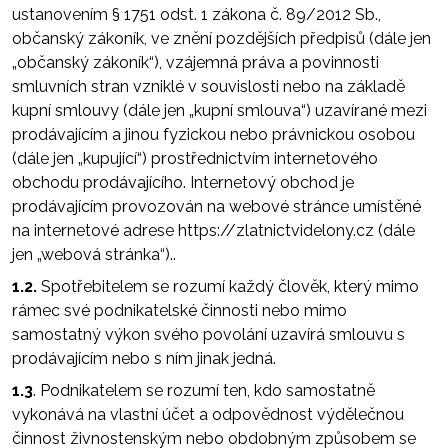
ustanovením § 1751 odst. 1 zákona č. 89/2012 Sb.,
občanský zákoník, ve znění pozdějších předpisů (dále jen
„občanský zákoník“), vzájemná práva a povinnosti
smluvních stran vzniklé v souvislosti nebo na základě
kupní smlouvy (dále jen „kupní smlouva“) uzavírané mezi
prodávajícím a jinou fyzickou nebo právnickou osobou
(dále jen „kupující“) prostřednictvím internetového
obchodu prodávajícího. Internetový obchod je
prodávajícím provozován na webové stránce umístěné
na internetové adrese https://zlatnictvidelony.cz (dále
jen „webová stránka“)..
1.2.
Spotřebitelem se rozumí každý člověk, který mimo
rámec své podnikatelské činnosti nebo mimo
samostatný výkon svého povolání uzavírá smlouvu s
prodávajícím nebo s ním jinak jedná.
1.3
. Podnikatelem se rozumí ten, kdo samostatně
vykonává na vlastní účet a odpovědnost výdělečnou
činnost živnostenským nebo obdobným způsobem se