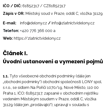
IČO / DIČ:
61852317 / CZ61852317
Zápis v OR:
Městský soud v Praze, oddíl C, vložka 31129
E-mail:
info@delony.cz
/
info@zlatnictvidelony.cz
Telefon:
+420 776 366 000 a
Web:
https://zlatnictvidelony.cz
Článek I.
Úvodní ustanovení a vymezení pojmů
1.1.
Tyto všeobecné obchodní podmínky (dále jen
„obchodní podmínky“) obchodní společnosti LONY spol.
s r.o., se sídlem Na Poříčí 1070/19, Nové Město, 110 00
Praha 1, IČO: 61852317, zapsané v obchodním rejstříku
vedeném Městským soudem v Praze, oddíl C, vložka
31129 (dále jen „prodávající“), upravují v souladu s