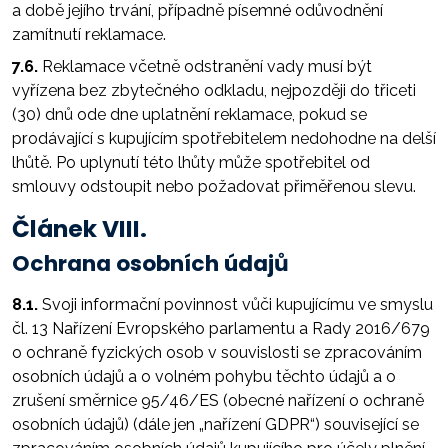
a době jejího trvání, případně písemné odůvodnění
zamítnutí reklamace.
7.6.
Reklamace včetně odstranění vady musí být
vyřízena bez zbytečného odkladu, nejpozději do třiceti
(30) dnů ode dne uplatnění reklamace, pokud se
prodávající s kupujícím spotřebitelem nedohodne na delší
lhůtě. Po uplynutí této lhůty může spotřebitel od
smlouvy odstoupit nebo požadovat přiměřenou slevu.
Článek VIII.
Ochrana osobních údajů
8.1.
Svoji informační povinnost vůči kupujícímu ve smyslu
čl. 13 Nařízení Evropského parlamentu a Rady 2016/679
o ochraně fyzických osob v souvislosti se zpracováním
osobních údajů a o volném pohybu těchto údajů a o
zrušení směrnice 95/46/ES (obecné nařízení o ochraně
osobních údajů) (dále jen „nařízení GDPR“) související se