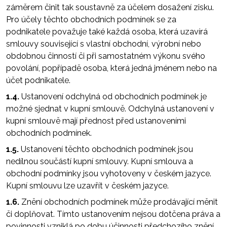
záměrem činit tak soustavně za účelem dosažení zisku.
Pro účely těchto obchodních podmínek se za
podnikatele považuje také každá osoba, která uzavírá
smlouvy související s vlastní obchodní, výrobní nebo
obdobnou činností či při samostatném výkonu svého
povolání, popřípadě osoba, která jedná jménem nebo na
účet podnikatele.
1.4.
Ustanovení odchylná od obchodních podmínek je
možné sjednat v kupní smlouvě. Odchylná ustanovení v
kupní smlouvě mají přednost před ustanoveními
obchodních podmínek.
1.5.
Ustanovení těchto obchodních podmínek jsou
nedílnou součástí kupní smlouvy. Kupní smlouva a
obchodní podmínky jsou vyhotoveny v českém jazyce.
Kupní smlouvu lze uzavřít v českém jazyce.
1.6.
Znění obchodních podmínek může prodávající měnit
či doplňovat. Tímto ustanovením nejsou dotčena práva a
povinnosti vzniklá po dobu účinnosti předchozího znění