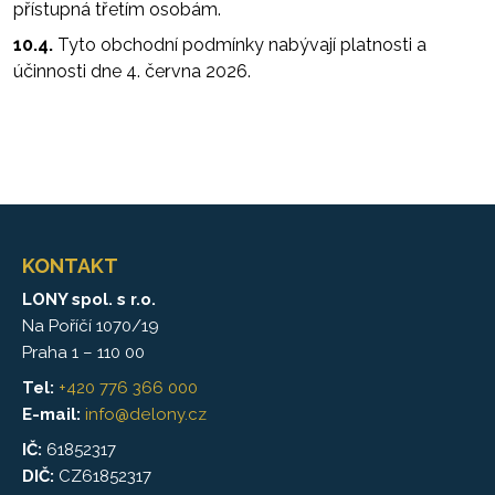
přístupná třetím osobám.
10.4.
Tyto obchodní podmínky nabývají platnosti a
účinnosti dne 4. června 2026.
KONTAKT
LONY spol. s r.o.
Na Poříčí 1070/19
Praha 1 – 110 00
Tel:
+420 776 366 000
E-mail:
info@delony.cz
IČ:
61852317
DIČ:
CZ61852317