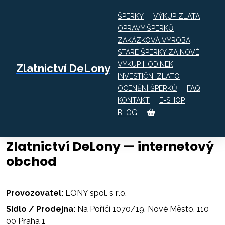
ŠPERKY
VÝKUP ZLATA
OPRAVY ŠPERKŮ
ZAKÁZKOVÁ VÝROBA
STARÉ ŠPERKY ZA NOVÉ
Úvod
VOP
VÝKUP HODINEK
Zlatnictví DeLony
INVESTIČNÍ ZLATO
VŠEOBECNÉ OBCHODNÍ
OCENĚNÍ ŠPERKŮ
FAQ
PODMÍNKY
KONTAKT
E-SHOP
BLOG
Zlatnictví DeLony — internetový
obchod
Provozovatel:
LONY spol. s r.o.
Sídlo / Prodejna:
Na Poříčí 1070/19, Nové Město, 110
00 Praha 1