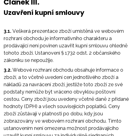
Článek III.
Uzavření kupní smlouvy
3.1.
Veškerá prezentace zboží umístěná ve webovém
rozhraní obchodu je informativního charakteru a
prodávající není povinen uzavřít kupní smlouvu ohledně
tohoto zboží. Ustanovení § 1732 odst. 2 občanského
zákoníku se nepoužije.
3.2.
Webové rozhraní obchodu obsahuje informace o
zboží, a to včetně uvedení cen jednotlivého zboží a
nákladů za navrácení zboží, jestliže toto zboží ze své
podstaty nemůže být vráceno obvyklou poštovní
cestou. Ceny zboží jsou uvedeny včetně daně z přidané
hodnoty (DPH) a všech souvisejících poplatků. Ceny
zboží zůstávají v platnosti po dobu, kdy jsou
zobrazovány ve webovém rozhraní obchodu. Tímto
ustanovením není omezena možnost prodávajícího
uzavřít kupní smlouvu za individuálně sjednaných