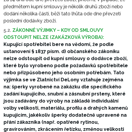
předmětem kupní smlouvy je několik druhů zboží nebo
dodání několika částí, běží tato lhůta ode dne převzetí
poslední dodávky zboží.
5.2.
ZÁKONNÉ VÝJIMKY – KDY OD SMLOUVY
ODSTOUPIT NELZE (ZAKÁZKOVÁ VÝROBA):
Kupující spotřebitel bere na vědomí, že podle
ustanovení § 1837 písm. d) občanského zákoníku
nelze odstoupit od kupní smlouvy o dodávce zboží,
které bylo vyrobeno podle požadavků spotřebitele
nebo přizpůsobeno jeho osobním potřebám. Tato
výjimka se ve Zlatnictví DeLony vztahuje zejména
na: šperky vyrobené na zakázku dle specifického
zadání kupujícího, snubní a zásnubní prsteny, které
jsou zadávány do výroby na základě individuální
volby velikosti, materiálu, profilu a drahých kamenů
kupujícím, jakékoliv šperky dodatečně upravené na
přání zákazníka (např. opatřené rytinou,
gravírováním, zkrácením řetízku, změnou velikosti