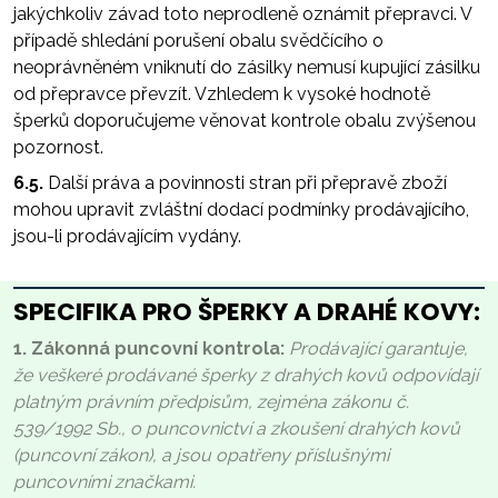
jakýchkoliv závad toto neprodleně oznámit přepravci. V
případě shledání porušení obalu svědčícího o
neoprávněném vniknutí do zásilky nemusí kupující zásilku
od přepravce převzít. Vzhledem k vysoké hodnotě
šperků doporučujeme věnovat kontrole obalu zvýšenou
pozornost.
6.5.
Další práva a povinnosti stran při přepravě zboží
mohou upravit zvláštní dodací podmínky prodávajícího,
jsou-li prodávajícím vydány.
SPECIFIKA PRO ŠPERKY A DRAHÉ KOVY:
1. Zákonná puncovní kontrola:
Prodávající garantuje,
že veškeré prodávané šperky z drahých kovů odpovídají
platným právním předpisům, zejména zákonu č.
539/1992 Sb., o puncovnictví a zkoušení drahých kovů
(puncovní zákon), a jsou opatřeny příslušnými
puncovními značkami.