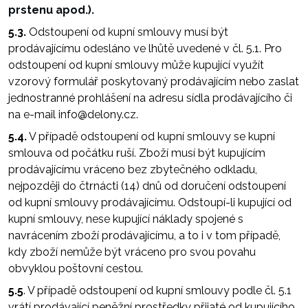
prstenu apod.).
5.3.
Odstoupení od kupní smlouvy musí být
prodávajícímu odesláno ve lhůtě uvedené v čl. 5.1. Pro
odstoupení od kupní smlouvy může kupující využít
vzorový formulář poskytovaný prodávajícím nebo zaslat
jednostranné prohlášení na adresu sídla prodávajícího či
na e-mail info@delony.cz.
5.4.
V případě odstoupení od kupní smlouvy se kupní
smlouva od počátku ruší. Zboží musí být kupujícím
prodávajícímu vráceno bez zbytečného odkladu,
nejpozději do čtrnácti (14) dnů od doručení odstoupení
od kupní smlouvy prodávajícímu. Odstoupí-li kupující od
kupní smlouvy, nese kupující náklady spojené s
navrácením zboží prodávajícímu, a to i v tom případě,
kdy zboží nemůže být vráceno pro svou povahu
obvyklou poštovní cestou.
5.5
. V případě odstoupení od kupní smlouvy podle čl. 5.1
vrátí prodávající peněžní prostředky přijaté od kupujícího