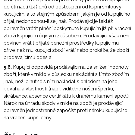
do čtrnácti (14) dnů od odstoupení od kupní smlouvy
kupujícím, a to stejným způsobem, jakým je od kupujícího
přijal, nedohodnou-li se jinak. Prodávající je taktéž
oprávněn vrátit plnění poskytnuté kupujícím již při vrácení
zboží kupujícím či jiným způsobem. Prodávající však není
povinen vrátit přijaté peněžní prostředky kupujícímu
dříve, než mu kupující zboží vrátí nebo prokáže, že zboží
prodávajícímu odeslal.
5.6.
Kupující odpovídá prodávajícímu za snížení hodnoty
zboží, které vzniklo v důsledku nakládání s tímto zbožím
jinak, než je nutné s ním nakládat s ohledem na jeho
povahu a vlastnosti (např. viditelné nošení šperku,
škrábance, absence certifikátu k drahému kameni apod.).
Nárok na úhradu škody vzniklé na zboží je prodávající
oprávněn jednostranně započíst proti nároku kupujícího
na vrácení kupní ceny.