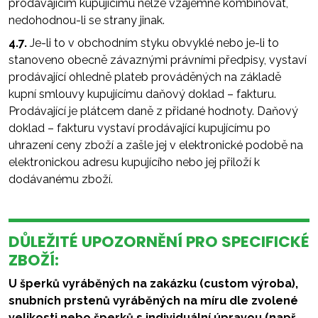
prodávajícím kupujícímu nelze vzájemně kombinovat,
nedohodnou-li se strany jinak.
4.7.
Je-li to v obchodním styku obvyklé nebo je-li to
stanoveno obecně závaznými právními předpisy, vystaví
prodávající ohledně plateb prováděných na základě
kupní smlouvy kupujícímu daňový doklad – fakturu.
Prodávající je plátcem daně z přidané hodnoty. Daňový
doklad – fakturu vystaví prodávající kupujícímu po
uhrazení ceny zboží a zašle jej v elektronické podobě na
elektronickou adresu kupujícího nebo jej přiloží k
dodávanému zboží.
DŮLEŽITÉ UPOZORNĚNÍ PRO SPECIFICKÉ
ZBOŽÍ:
U šperků vyráběných na zakázku (custom výroba),
snubních prstenů vyráběných na míru dle zvolené
velikosti nebo šperků s individuální úpravou (např.