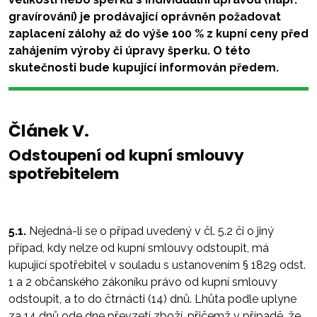
gravírování) je prodávající oprávněn požadovat
zaplacení zálohy až do výše 100 % z kupní ceny před
zahájením výroby či úpravy šperku. O této
skutečnosti bude kupující informován předem.
Článek V.
Odstoupení od kupní smlouvy
spotřebitelem
5.1.
Nejedná-li se o případ uvedený v čl. 5.2 či o jiný
případ, kdy nelze od kupní smlouvy odstoupit, má
kupující spotřebitel v souladu s ustanovením § 1829 odst.
1 a 2 občanského zákoníku právo od kupní smlouvy
odstoupit, a to do čtrnácti (14) dnů. Lhůta podle uplyne
za 14 dnů ode dne převzetí zboží, přičemž v případě, že