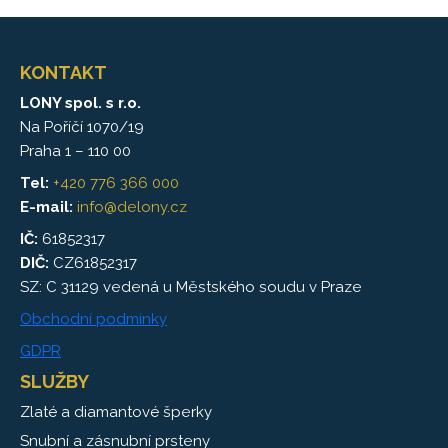
KONTAKT
LONY spol. s r.o.
Na Poříčí 1070/19
Praha 1 – 110 00
Tel:
+420 776 366 000
E-mail:
info@delony.cz
IČ:
61852317
DIČ:
CZ61852317
SZ: C 31129 vedená u Městského soudu v Praze
Obchodní podmínky
GDPR
SLUŽBY
Zlaté a diamantové šperky
Snubní a zásnubní prsteny