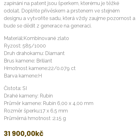
zapínání na patent jsou šperkem, kterému je těžké
odolat. Doplňte přívěskem a prstenem ve stejném
designu a vytvoříte sadu, která vždy zaujme pozornost a
bude se dědit z generace na generaci.
Materiál:Kombinované zlato
Ryzost: 585/1000
Druh drahokamu: Diamant
Brus kamene: Briliant
Hmotnost kamene:22/0.079 ct
Barva kamene:H
Čistota: SI
Drahé kameny: Rubín
Průměr kamene: Rubín 6,00 x 4,00 mm
Rozměr šperku:17 x 6,5 mm
Průměrná hmotnost :2.15 g
31 900,00
kč