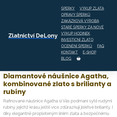
ŠPERKY
VÝKUP ZLATA
OPRAVY ŠPERKŮ
ZAKÁZKOVÁ VÝROBA
Obchod
STARÉ ŠPERKY ZA NOVÉ
Diamantové náušnice Agatha, kombinované
VÝKUP HODINEK
Zlatnictví DeLony
zlato s brilianty a rubíny
INVESTIČNÍ ZLATO
OCENĚNÍ ŠPERKŮ
FAQ
KONTAKT
E-SHOP
BLOG
Diamantové náušnice Agatha,
kombinované zlato s brilianty a
rubíny
Rafinované náušnice Agatha si Vás podmaní sytě rudými
rubíny, jejichž krásu ještě více zdůrazňují jiskřivé brilianty. I
díky elegantně propleteným liniím zlata a bezpečnému