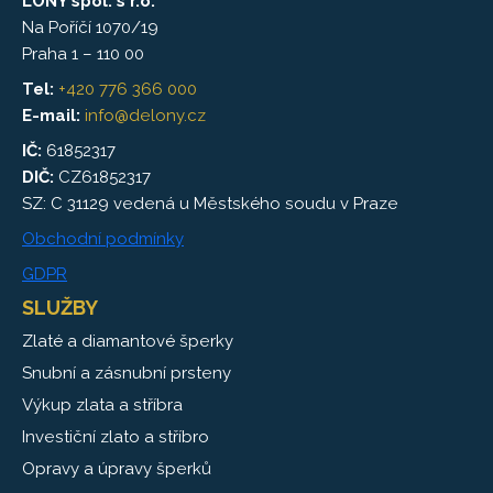
LONY spol. s r.o.
Na Poříčí 1070/19
Praha 1 – 110 00
Tel:
+420 776 366 000
E-mail:
info@delony.cz
IČ:
61852317
DIČ:
CZ61852317
SZ: C 31129 vedená u Městského soudu v Praze
Obchodní podmínky
GDPR
SLUŽBY
Zlaté a diamantové šperky
Snubní a zásnubní prsteny
Výkup zlata a stříbra
Investiční zlato a stříbro
Opravy a úpravy šperků