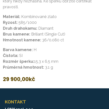
který nikdy nezhasíná. Ke šperku obržíte certifikát
pravosti.
Materiál:
Kombinované zlato
Ryzost:
585/1000
Druh drahokamu:
Diamant
Brus kamene:
Briliant (Single Cut)
Hmotnost kamene:
36/0.080 ct
Barva kamene:
H
Čistota:
SI
Rozměr šperku:
15,3 x 6,5 mm
Průměrná hmotnost:
3.1 g
29 900,00
kč
KONTAKT