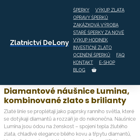
ŠPERKY
VÝKUP ZLATA
OPRAVY ŠPERKŮ
ZAKÁZKOVÁ VÝROBA
Obchod
STARÉ ŠPERKY ZA NOVÉ
Diamantové náušnice Lumina,
VÝKUP HODINEK
Zlatnictví DeLony
kombinované zlato s brilianty
INVESTIČNÍ ZLATO
OCENĚNÍ ŠPERKŮ
FAQ
KONTAKT
E-SHOP
BLOG
Diamantové náušnice Lumina,
kombinované zlato s brilianty
Zlaté linie se proplétají jako paprsky ranního světla, které
se dotýkají diamantů a rozzáří je do nekonečna. Náušnice
Lumina jsou ódou na ženskost – spojení tepla žlutého
zlata, chladivé elegance bílého kovu a třpytu diamantů,