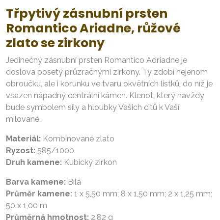
Třpytivý zásnubní prsten
Romantico Ariadne, růžové
zlato se zirkony
Jedinečný zásnubní prsten Romantico Adriadne je
doslova posetý průzračnými zirkony. Ty zdobí nejenom
obroučku, ale i korunku ve tvaru okvětních lístků, do níž je
vsazen nápadný centrální kámen. Klenot, který navždy
bude symbolem síly a hloubky Vašich citů k Vaší
milované.
Materiál:
Kombinované zlato
Ryzost:
585/1000
Druh kamene:
Kubický zirkon
Barva kamene:
Bílá
Průměr kamene:
1 x 5,50 mm; 8 x 1,50 mm; 2 x 1,25 mm;
50 x 1,00 m
Průměrná hmotnost:
2.82 g