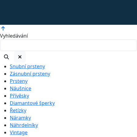
Vyhledávání
Snubní prsteny
Zásnubní prsteny
Prsteny
Náušnice
Přívěsky
Diamantové šperky
Řetízky
Náramky
Náhrdelníky
Vintage