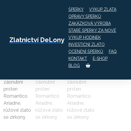
ŠPERKY
VÝKUP ZLATA
OPRAVY ŠPERKŮ
ZAKÁZKOVÁ VÝROBA
Obchod
STARÉ ŠPERKY ZA NOVÉ
Třpytivý zásnubní prsten Romantico
VÝKUP HODINEK
Zlatnictví DeLony
Ariadne, růžové zlato se zirkony
INVESTIČNÍ ZLATO
OCENĚNÍ ŠPERKŮ
FAQ
KONTAKT
E-SHOP
BLOG