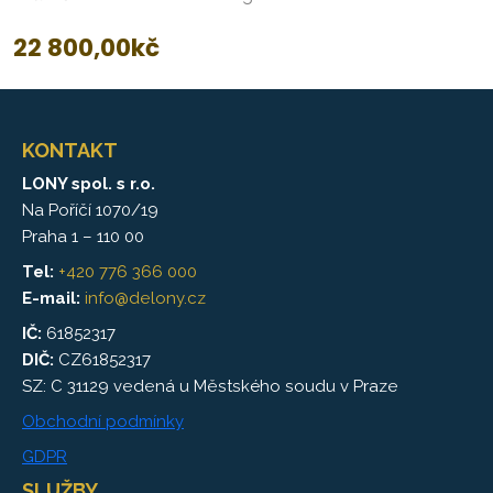
22 800,00
kč
KONTAKT
LONY spol. s r.o.
Na Poříčí 1070/19
Praha 1 – 110 00
Tel:
+420 776 366 000
E-mail:
info@delony.cz
IČ:
61852317
DIČ:
CZ61852317
SZ: C 31129 vedená u Městského soudu v Praze
Obchodní podmínky
GDPR
SLUŽBY