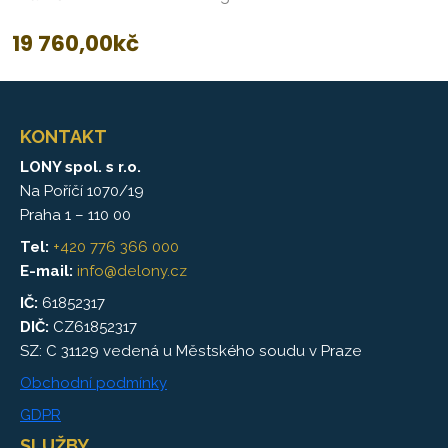
19 760,00
kč
KONTAKT
LONY spol. s r.o.
Na Poříčí 1070/19
Praha 1 – 110 00
Tel:
+420 776 366 000
E-mail:
info@delony.cz
IČ:
61852317
DIČ:
CZ61852317
SZ: C 31129 vedená u Městského soudu v Praze
Obchodní podmínky
GDPR
SLUŽBY