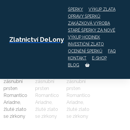
ŠPERKY
VÝKUP ZLATA
OPRAVY ŠPERKŮ
ZAKÁZKOVÁ VÝROBA
Obchod
STARÉ ŠPERKY ZA NOVÉ
Třpytivý zásnubní prsten Romantico
VÝKUP HODINEK
Zlatnictví DeLony
Ariadne, žluté zlato se zirkony
INVESTIČNÍ ZLATO
OCENĚNÍ ŠPERKŮ
FAQ
KONTAKT
E-SHOP
BLOG