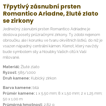
Třpytivý zásnubní prsten
Romantico Ariadne, žluté zlato
se zirkony
Jedinečný zásnubní prsten Romantico Adriadne je
doslova posetý průzračnými zirkony. Ty zdobí nejenom
obroučku, ale i korunku ve tvaru okvětních lístků, do níž je
vsazen nápadný centrální kámen. Klenot, který navždy
bude symbolem síly a hloubky Vašich citů k Vaší
milované.
Materiál:
Žluté zlato
Ryzost:
585/1000
Druh kamene:
Kubický zirkon
Barva kamene:
bílá
Průměr kamene:
1 x 5,50 mm; 8 x 1,50 mm; 2 x 1,25 mm;
50 x 1,00 m
Průměrná hmotnost:
2.82 g