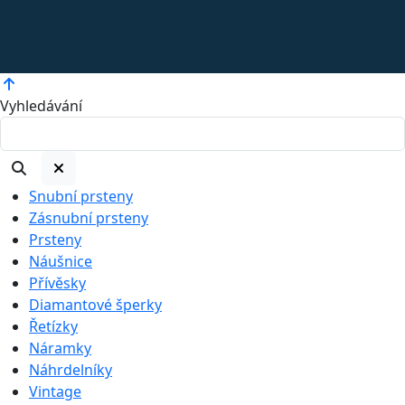
Vyhledávání
Snubní prsteny
Zásnubní prsteny
Prsteny
Náušnice
Přívěsky
Diamantové šperky
Řetízky
Náramky
Náhrdelníky
Vintage